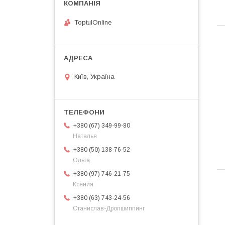
ToptulOnline
Київ, Україна
+380 (67) 349-99-80
Наталья
+380 (50) 138-76-52
Ольга
+380 (97) 746-21-75
Ксения
+380 (63) 743-24-56
Станислав-Дропшиппинг