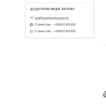
opt@grandinstrument.ua
Станислав - +380637432456
Станислав - +380637432456