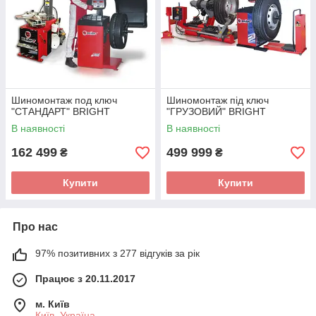
сервисное обслуживание.
Предлагаем готовые комплекты шиномонтажного
оборудования нескольких типов:
формат ЭКОНОМ
формат СТАНДАРТ
Шиномонтаж под ключ
Шиномонтаж під ключ
"СТАНДАРТ" BRIGHT
"ГРУЗОВИЙ" BRIGHT
формат ПРЕМИУМ
В наявності
В наявності
формат ГРУЗОВОЙ
Каждый комплект включает 10 видов инструментов и
162 499
499 999
₴
₴
оборудования, без которых невозможна работа
шиномонтажа. В зависимости от типа комплекта станки и
Купити
Купити
инструменты отличаются своими параметрами.
Всі набори "шиномонтажу під ключ" включають стенди для
шиномонтажу та балансування, повітряний компресор,
Про нас
підкатний домкрат, пневмоінструмент та ін.
97% позитивних з 277 відгуків за рік
Працює з 20.11.2017
м. Київ
Київ, Україна