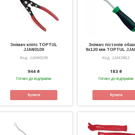
Знімач кліпс TOPTUL
Знімач пістонів обш
JJAN0109
9х120 мм TOPTUL JJA
JJAN0109
JJAE0812
944 ₴
183 ₴
Готово до відправки
Готово до відправки
Купити
Купити