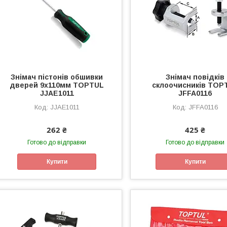
Знімач пістонів обшивки
Знімач повідків
дверей 9х110мм TOPTUL
склоочисників TOP
JJAE1011
JFFA0116
JJAE1011
JFFA0116
262 ₴
425 ₴
Готово до відправки
Готово до відправки
Купити
Купити