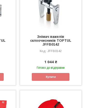
Знімач важелів
TUL
склоочисників TOPTUL
JFFB0142
JFFB0142
1 044 ₴
Готово до відправки
Купити