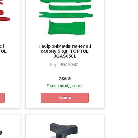
с і
Набір знімачів панелей
TUL
салону 5 од. TOPTUL
JGAS0501
JGAS0501
786 ₴
Готово до відправки
Купити