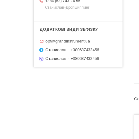
+380 (63) 743-24-56
Станислав-Дропшиппинг
opt@grandinstrument.ua
Станислав - +380637432456
Станислав - +380637432456