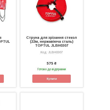
в
Струна для зрізання стекол
OPTUL
(22м, нержавіюча сталь)
TOPTUL JLBH0307
JLBH0307
575 ₴
Готово до відправки
Купити