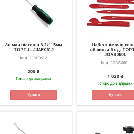
Знімач пістонів 6.2х115мм
Набір знімачів кліп
TOPTUL JJAE0612
обшивки 6 од. TOP
JGAS0601
JJAE0612
JGAS0601
205 ₴
1 020 ₴
Готово до відправки
Готово до відправки
Купити
Купити