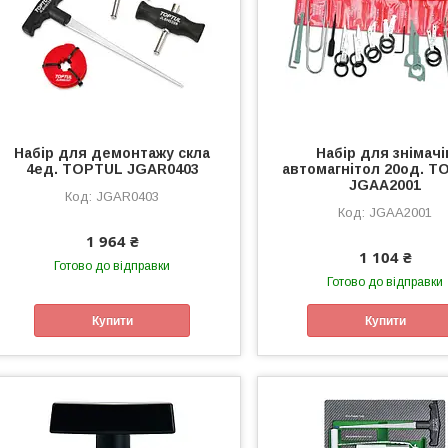
Набір для демонтажу скла
Набір для знімачі
4ед. TOPTUL JGAR0403
автомагнітол 20од. T
JGAA2001
JGAR0403
JGAA2001
1 964 ₴
1 104 ₴
Готово до відправки
Готово до відправки
Купити
Купити