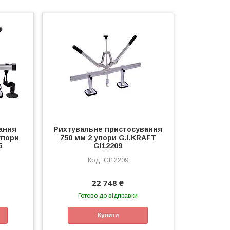
ання
Рихтувальне пристосування
упори
750 мм 2 упори G.I.KRAFT
5
GI12209
GI12209
22 748 ₴
Готово до відправки
Купити