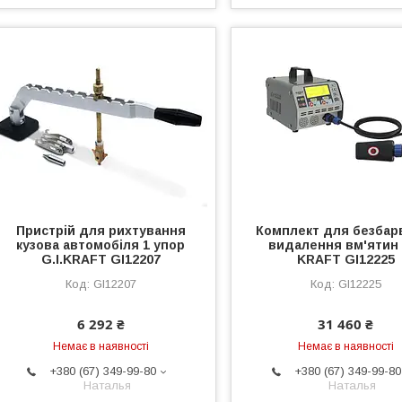
Пристрій для рихтування
Комплект для безбар
кузова автомобіля 1 упор
видалення вм'ятин 
G.I.KRAFT GI12207
KRAFT GI12225
GI12207
GI12225
6 292 ₴
31 460 ₴
Немає в наявності
Немає в наявності
+380 (67) 349-99-80
+380 (67) 349-99-80
Наталья
Наталья