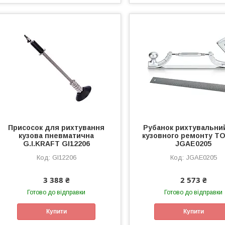
Присосок для рихтування
Рубанок рихтувальни
кузова пневматична
кузовного ремонту T
G.I.KRAFT GI12206
JGAE0205
GI12206
JGAE0205
3 388 ₴
2 573 ₴
Готово до відправки
Готово до відправки
Купити
Купити