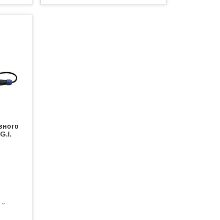
вного
G.I.