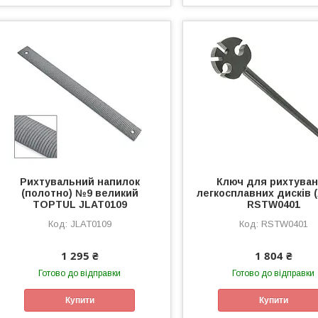
Рихтувальний напилок
Ключ для рихтува
(полотно) №9 великий
легкосплавних дисків 
TOPTUL JLAT0109
RSTW0401
JLAT0109
RSTW0401
1 295 ₴
1 804 ₴
Готово до відправки
Готово до відправки
Купити
Купити