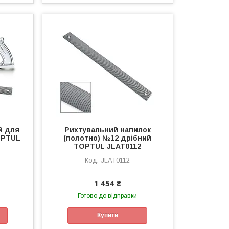
й для
Рихтувальний напилок
OPTUL
(полотно) №12 дрібний
TOPTUL JLAT0112
JLAT0112
1 454 ₴
Готово до відправки
Купити