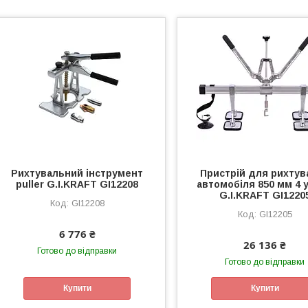
Рихтувальний інструмент
Пристрій для рихтув
puller G.I.KRAFT GI12208
автомобіля 850 мм 4 
G.I.KRAFT GI1220
GI12208
GI12205
6 776 ₴
26 136 ₴
Готово до відправки
Готово до відправки
Купити
Купити