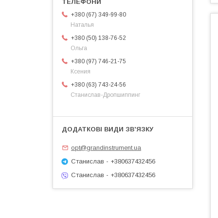
+380 (67) 349-99-80
Наталья
+380 (50) 138-76-52
Ольга
+380 (97) 746-21-75
Ксения
+380 (63) 743-24-56
Станислав-Дропшиппинг
opt@grandinstrument.ua
Станислав - +380637432456
Станислав - +380637432456