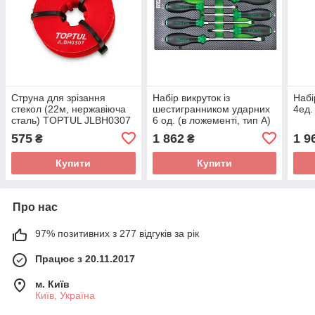
Струна для зрізання
Набір викруток із
Набі
стекол (22м, нержавіюча
шестигранником ударних
4ед
сталь) TOPTUL JLBH0307
6 од. (в ложементі, тип А)
TOPTUL GEA0617
575
1 862
1 9
₴
₴
Купити
Купити
Про нас
97% позитивних з 277 відгуків за рік
Працює з 20.11.2017
м. Київ
Київ, Україна