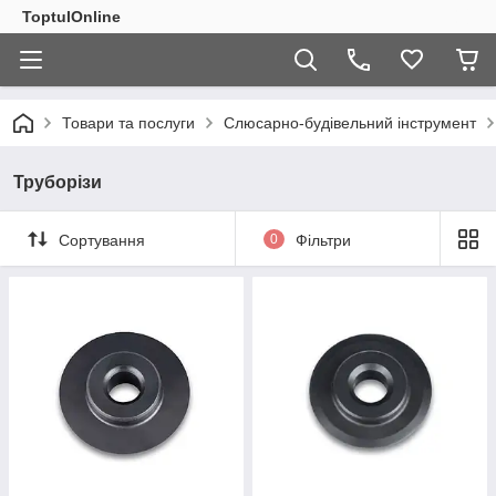
ToptulOnline
Товари та послуги
Слюсарно-будівельний інструмент
Труборізи
Сортування
0
Фільтри