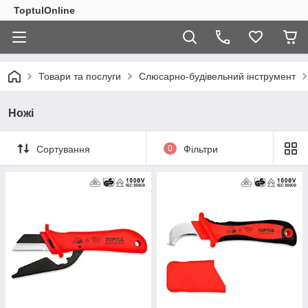
ToptulOnline
Товари та послуги
Слюсарно-будівельний інструмент
Ножі
Сортування
0
Фільтри