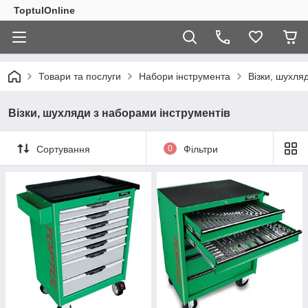
ToptulOnline
Товари та послуги
Набори інструмента
Візки, шухля
Візки, шухляди з наборами інструментів
Сортування
0
Фільтри