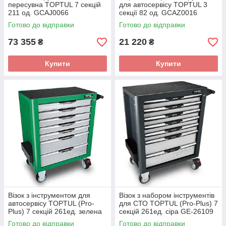
пересувна TOPTUL 7 секцій
для автосервісу TOPTUL 3
211 од. GCAJ0066
секції 82 од. GCAZ0016
Готово до відправки
Готово до відправки
73 355
21 220
₴
₴
Купити
Купити
Візок з інструментом для
Візок з набором інструментів
автосервісу TOPTUL (Pro-
для СТО TOPTUL (Pro-Plus) 7
Plus) 7 секцій 261ед. зелена
секцій 261ед. сіра GE-26109
GE-26117
Готово до відправки
Готово до відправки