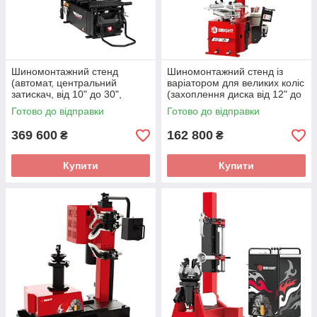
Шиномонтажний стенд
Шиномонтажний стенд із
(автомат, центральний
варіатором для великих коліс
затискач, від 10" до 30",
(захоплення диска від 12" до
двошвидкісний) BRIGHT
30") 220B 86З0 220V BRIGHT
Готово до відправки
Готово до відправки
BP899IT 380V
369 600
162 800
₴
₴
Купити
Купити