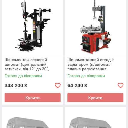
Шиномонтаж легковий
Шиномонтажний стенд із
автомат (центральний
варіатором (п/автомат,
затискач, від 12" до 30",
плавне регулювання
плавне регулювання
швидкості, від 10" до 24") 220
Готово до відправки
Готово до відправки
швидкості) BRIGHT 8650
В BRIGHT LC850I
220V
343 200
64 240
₴
₴
Купити
Купити