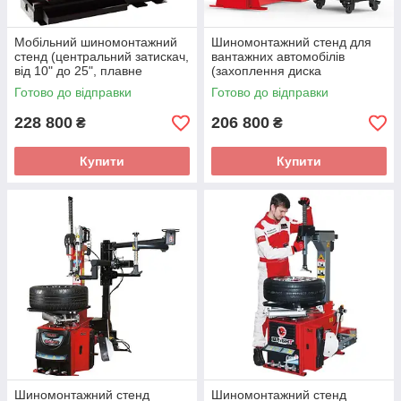
Мобільний шиномонтажний
Шиномонтажний стенд для
стенд (центральний затискач,
вантажних автомобілів
від 10" до 25", плавне
(захоплення диска
регулювання швидкості) 48 В
17.5/19.5/22.5") 380B LC585
Готово до відправки
Готово до відправки
BRIGHT MH23
380V BRIGHT
228 800
206 800
₴
₴
Купити
Купити
Шиномонтажний стенд
Шиномонтажний стенд