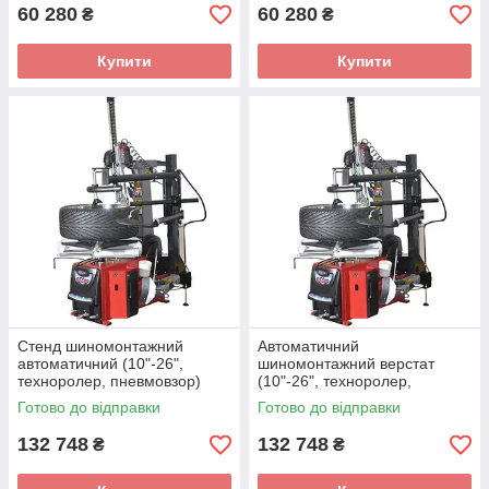
60 280
60 280
₴
₴
Купити
Купити
Стенд шиномонтажний
Автоматичний
автоматичний (10"-26",
шиномонтажний верстат
техноролер, пневмовзор)
(10"-26", техноролер,
BRIGHT GT887N-AL390 380V
пневмовзор) BRIGHT
Готово до відправки
Готово до відправки
GT887N-AL390 220V
132 748
132 748
₴
₴