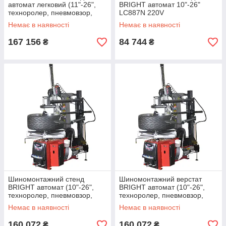
автомат легковий (11"-26",
BRIGHT автомат 10"-26"
техноролер, пневмовзор,
LC887N 220V
Auto Hook ZD03) BRIGHT
Немає в наявності
Немає в наявності
GT889NS-AL390 380V
167 156
84 744
₴
₴
Шиномонтажний стенд
Шиномонтажний верстат
BRIGHT автомат (10"-26",
BRIGHT автомат (10"-26",
техноролер, пневмовзор,
техноролер, пневмовзор,
Auto Hook) GT887NS-AL390
Auto Hook) GT887NS-AL390
Немає в наявності
Немає в наявності
220V
380V
160 072
160 072
₴
₴