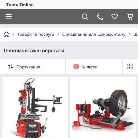
ToptulOnline
Товари та послуги
Обладнання для шиномонтажу
Ш
Шиномонтажні верстати
Сортування
0
Фільтри