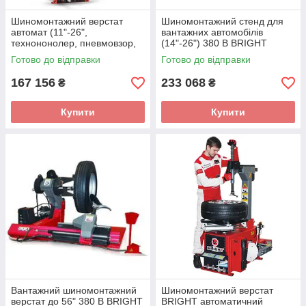
Шиномонтажний верстат
Шиномонтажний стенд для
автомат (11"-26",
вантажних автомобілів
технононолер, пневмовзор,
(14"-26") 380 В BRIGHT
Auto Hook ZD05) BRIGHT
LC588S
Готово до відправки
Готово до відправки
GT889NV-AL390H 380
167 156
233 068
₴
₴
Купити
Купити
Вантажний шиномонтажний
Шиномонтажний верстат
верстат до 56" 380 В BRIGHT
BRIGHT автоматичний