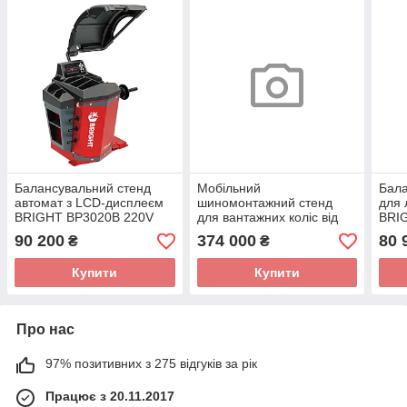
Балансувальний стенд
Мобільний
Бала
автомат з LCD-дисплеєм
шиномонтажний стенд
для 
BRIGHT BP3020B 220V
для вантажних коліс від
BRI
14" до 26" (бус) 380В
90 200
374 000
80 
₴
₴
BRIGHT LC589 220V
Купити
Купити
Про нас
97% позитивних з 275 відгуків за рік
Працює з 20.11.2017