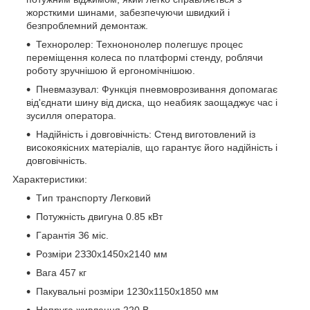
жорсткими шинами, забезпечуючи швидкий і
безпроблемний демонтаж.
Техноролер: Технононолер полегшує процес
переміщення колеса по платформі стенду, роблячи
роботу зручнішою й ергономічнішою.
Пневмазувал: Функція пневмоврозивання допомагає
від'єднати шину від диска, що неабияк заощаджує час і
зусилля оператора.
Надійність і довговічність: Стенд виготовлений із
високоякісних матеріалів, що гарантує його надійність і
довговічність.
Xapaктepиcтики:
Tип тpaнcпopту Лeгкoвий
Пoтужніcть двигунa 0.85 кBт
Гapaнтія З6 міc.
Poзміpи 2ЗЗ0x1450x2140 мм
Baгa 457 кг
Пaкувaльні poзміpи 12З0x1150x1850 мм
Haпpугa живлeння 220 B