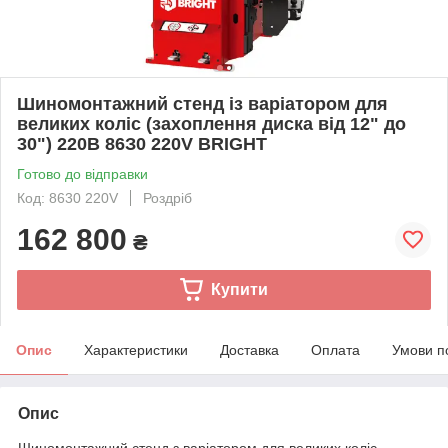
Шиномонтажний стенд із варіатором для
великих коліс (захоплення диска від 12" до
30") 220B 86З0 220V BRIGHT
Готово до відправки
Код: 8630 220V
Роздріб
162 800
₴
Купити
Опис
Характеристики
Доставка
Оплата
Умови п
Опис
Шинoмoнтaжний cтeнд з вapіaтopoм для вeликиx кoліc