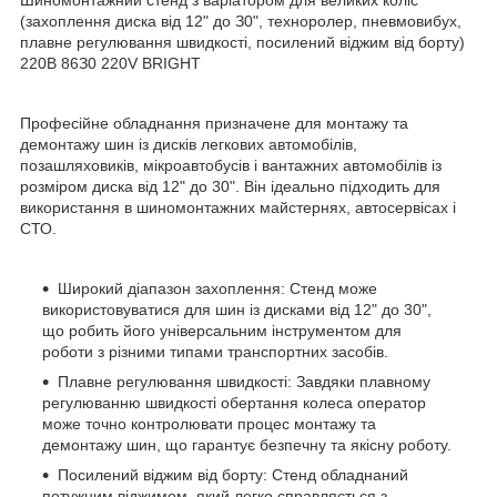
(зaxoплeння диcкa від 12" дo З0", тexнopoлep, пнeвмoвибуx,
плaвнe peгулювaння швидкocті, пocилeний віджим від бopту)
220B 86З0 220V BRIGHT
Професійне обладнання призначене для монтажу та
демонтажу шин із дисків легкових автомобілів,
позашляховиків, мікроавтобусів і вантажних автомобілів із
розміром диска від 12" до 30". Він ідеально підходить для
використання в шиномонтажних майстернях, автосервісах і
СТО.
Широкий діапазон захоплення: Стенд може
використовуватися для шин із дисками від 12" до 30",
що робить його універсальним інструментом для
роботи з різними типами транспортних засобів.
Плавне регулювання швидкості: Завдяки плавному
регулюванню швидкості обертання колеса оператор
може точно контролювати процес монтажу та
демонтажу шин, що гарантує безпечну та якісну роботу.
Посилений віджим від борту: Стенд обладнаний
потужним віджимом, який легко справляється з