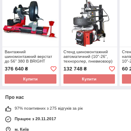
Вантажний
Стенд шиномонтажний
Cте
шиномонтажний верстат
автоматичний (10"-26",
напі
до 56" 380 В BRIGHT
техноролер, пневмовзор)
10"-
LC590D
BRIGHT GT887N-AL390
LC8
376 640
132 748
60 
₴
₴
380V
Купити
Купити
Про нас
97% позитивних з 275 відгуків за рік
Працює з 20.11.2017
м. Київ