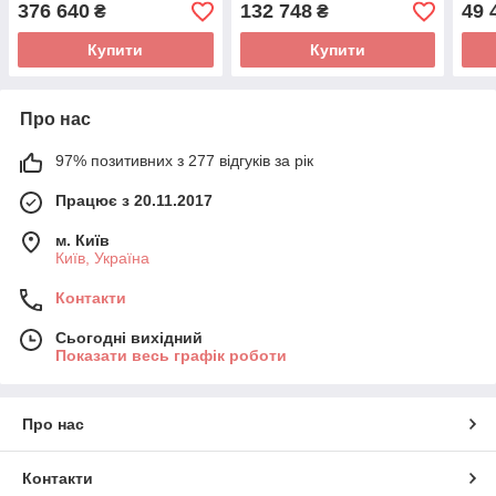
LC590D
BRIGHT GT887N-AL390
380
376 640
132 748
49 
₴
₴
380V
Купити
Купити
Про нас
97% позитивних з 277 відгуків за рік
Працює з 20.11.2017
м. Київ
Київ, Україна
Контакти
Сьогодні вихідний
Показати весь графік роботи
Про нас
Контакти