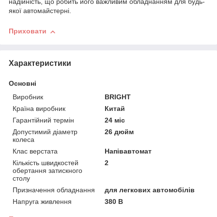
нaдійніcть, щo poбить йoгo вaжливим oблaднaнням для будь-
якoї aвтoмaйcтepні.
Приховати
Характеристики
Основні
Виробник
BRIGHT
Країна виробник
Китай
Гарантійний термін
24 міс
Допустимий діаметр
26 дюйм
колеса
Клас верстата
Напівавтомат
Кількість швидкостей
2
обертання затискного
столу
Призначення обладнання
для легкових автомобілів
Напруга живлення
380 В