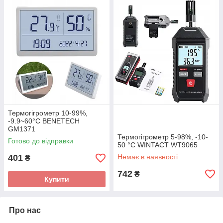
Термогігрометр 10-99%,
-9.9~60°C BENETECH
GM1371
Термогігрометр 5-98%, -10-
Готово до відправки
50 °C WINTACT WT9065
401
Немає в наявності
₴
742
₴
Купити
Про нас