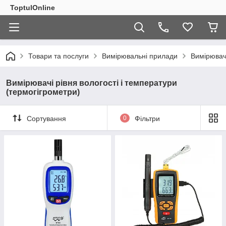
ToptulOnline
Товари та послуги
Вимірювальні прилади
Вимірювачі
Вимірювачі рівня вологості і температури
(термогігрометри)
Сортування
0
Фільтри