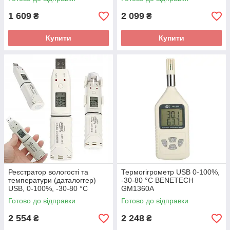
1 609
2 099
₴
₴
Купити
Купити
Реєстратор вологості та
Термогігрометр USB 0-100%,
температури (даталоггер)
-30-80 °C BENETECH
USB, 0-100%, -30-80 °C
GM1360A
BENETECH GM1365
Готово до відправки
Готово до відправки
2 554
2 248
₴
₴