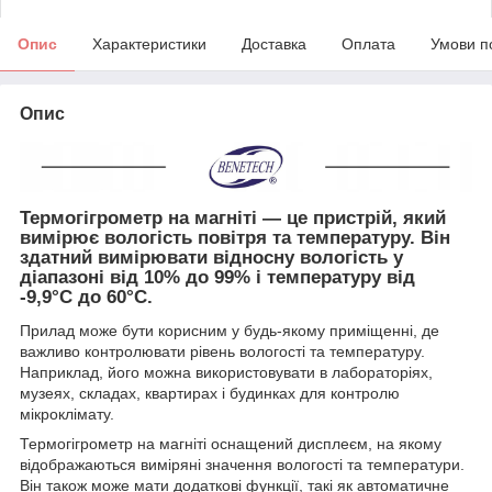
Опис
Характеристики
Доставка
Оплата
Умови п
Опис
Термогігрометр на магніті
— це пристрій, який
вимірює вологість повітря та температуру. Він
здатний вимірювати відносну вологість у
діапазоні від 10% до 99% і температуру від
-9,9°C до 60°C.
Прилад може бути корисним у будь-якому приміщенні, де
важливо контролювати рівень вологості та температуру.
Наприклад, його можна використовувати в лабораторіях,
музеях, складах, квартирах і будинках для контролю
мікроклімату.
Термогігрометр на магніті оснащений дисплеєм, на якому
відображаються виміряні значення вологості та температури.
Він також може мати додаткові функції, такі як автоматичне