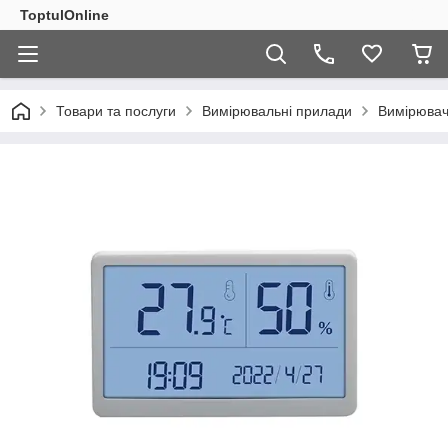
ToptulOnline
Товари та послуги
Вимірювальні прилади
Вимірювачі