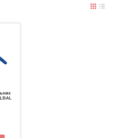
льних
KLBAL