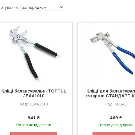
Кліщі балансувальні TOPTUL
Кліщі для балансува
JEAA1010
тягарців СТАНДАРТ 
JEAA1010
KLBAL
941 ₴
469 ₴
Готово до відправки
Готово до відправки