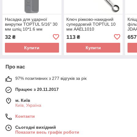
Насадка для ударної
Ключ ріжково-накидний
Кліщ
викрутки TOPTUL 5/16" 30
супердовгий TOPTUL 10
філь
мм шліц 10*1.6 мм
мм AAEL1010
JDA
FSAA1010
32
113
657
₴
₴
Купити
Купити
Про нас
97% позитивних з 277 відгуків за рік
Працює з 20.11.2017
м. Київ
Київ, Україна
Контакти
Сьогодні вихідний
Показати весь графік роботи