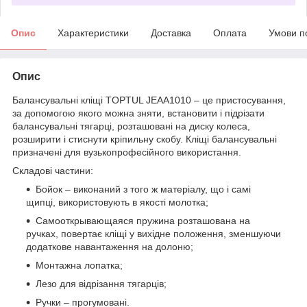
Опис
Характеристики
Доставка
Оплата
Умови п
Опис
Балансувальні кліщі TOPTUL JEAA1010 – це пристосування,
за допомогою якого можна зняти, встановити і підрізати
балансувальні тягарці, розташовані на диску колеса,
розширити і стиснути кріпильну скобу. Кліщі балансувальні
призначені для вузькопрофесійного використання.
Складові частини:
Бойок – виконаний з того ж матеріалу, що і самі
щипці, використовують в якості молотка;
Самооткрывающаяся пружина розташована на
ручках, повертає кліщі у вихідне положення, зменшуючи
додаткове навантаження на долоню;
Монтажна лопатка;
Лезо для відрізання тягарців;
Ручки – прогумовані.