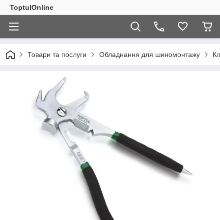
ToptulOnline
Товари та послуги
Обладнання для шиномонтажу
Кл