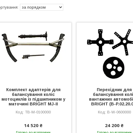
Комплект адаптерів для
Перехідник для
балансування коліс
балансування кол
мотоциклів із підшипником у
вантажних автомобі
маточині BRIGHT MJ-II
BRIGHT (B-P.02.20.
TB-M-0100000
B-W-0600000
14 520 ₴
24 200 ₴
Готово до відправки
Готово до відправки