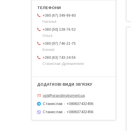
+380 (67) 349-99-80
Наталья
+380 (50) 138-76-52
Ольга
+380 (97) 746-21-75
Ксения
+380 (63) 743-24-56
Станислав-Дропшиппинг
opt@grandinstrument.ua
Станислав - +380637432456
Станислав - +380637432456