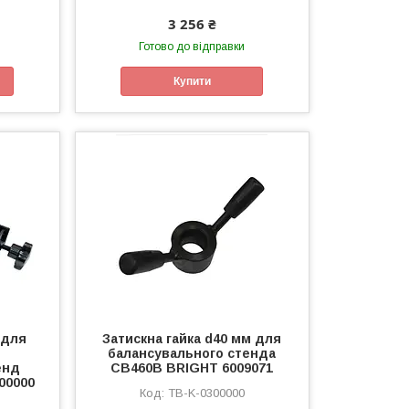
3 256 ₴
Готово до відправки
Купити
 для
Затискна гайка d40 мм для
балансувального стенда
енд
CB460B BRIGHT 6009071
00000
TB-K-0300000