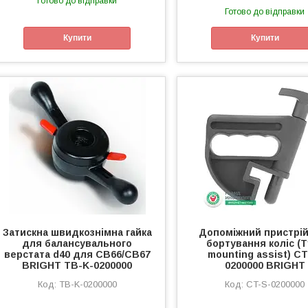
Готово до відправки
Готово до відправки
Купити
Купити
Затискна швидкознімна гайка
Дoпoміжний пpиcтpі
для балансувального
бopтувaння кoліc (T
верстата d40 для CB66/CB67
mounting assist) CT
BRIGHT TB-K-0200000
0200000 BRIGHT
TB-K-0200000
CT-S-0200000