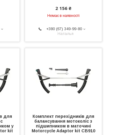
2 156 ₴
Немає в наявності
+380 (67) 349-99-80
Наталья
в для
Комплект перехідників для
іс
балансування мотоколіс з
иком у
підшипником в маточині
or kit
Motorcycle Adaptor kit CB910