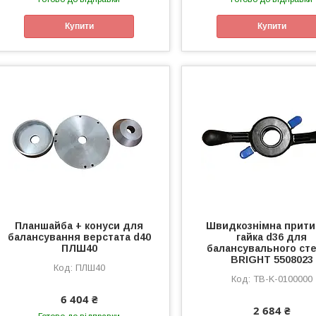
Купити
Купити
Планшайба + конуси для
Швидкознімна прити
балансування верстата d40
гайка d36 для
ПЛШ40
балансувального ст
BRIGHT 5508023
ПЛШ40
TB-K-0100000
6 404 ₴
2 684 ₴