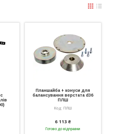
Планшайба + конуси для
іс
балансування верстата d36
лів
ПЛШ
00)
ПЛШ
6 113 ₴
Готово до відправки