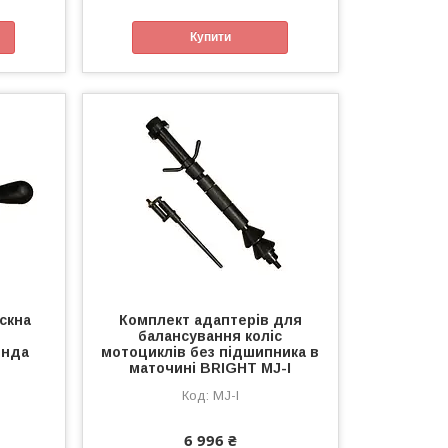
Купити
скна
Комплект адаптерів для
балансування коліс
енда
мотоциклів без підшипника в
маточині BRIGHT MJ-I
MJ-I
6 996 ₴