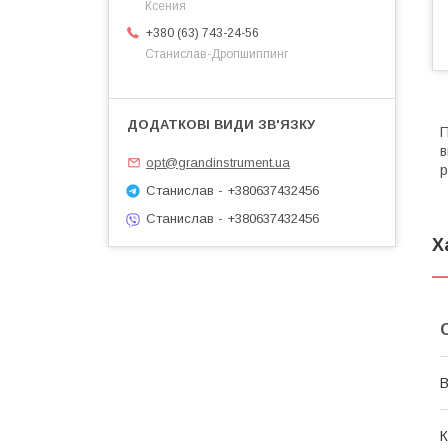
Ксения
+380 (63) 743-24-56
Станислав-Дропшиппинг
П
в
opt@grandinstrument.ua
р
Станислав - +380637432456
Станислав - +380637432456
Х
В
К