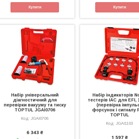
Купити
Купити
Набір універсальний
Набір індикаторів No
діагностичний для
тестерів IAC для EFI, 
перевірки вакууму та тиску
(перевірка імпуль
TOPTUL JGAI0706
форсунок і сигналу 
TOPTUL
JGAI0706
JGAI1103
6 343 ₴
1 597 ₴