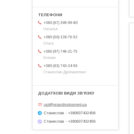
+380 (67) 349-99-80
Наталья
+380 (50) 138-76-52
Ольга
+380 (97) 746-21-75
Ксения
+380 (63) 743-24-56
Станислав-Дропшиппинг
opt@grandinstrument.ua
Станислав - +380637432456
Станислав - +380637432456