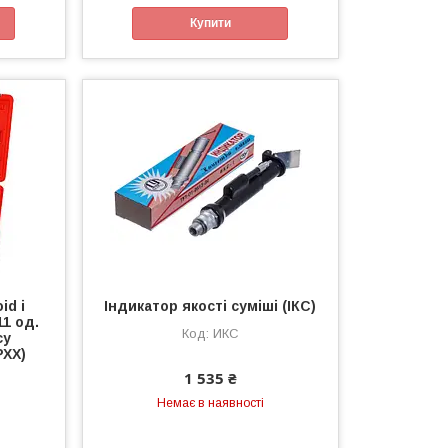
Купити
id і
Індикатор якості суміші (ІКС)
11 од.
ИКС
су
РХХ)
1 535 ₴
Немає в наявності