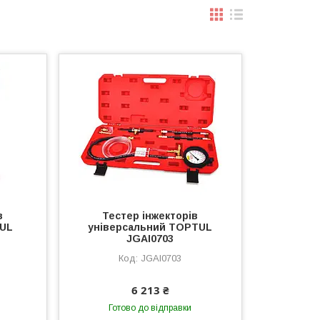
в
Тестер інжекторів
TUL
універсальний TOPTUL
JGAI0703
JGAI0703
6 213 ₴
Готово до відправки