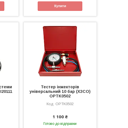
Купити
истеми
Тестер інжекторів
I20111
універсальний 10 бар (ХЗСО)
OPTK0502
OPTK0502
1 100 ₴
Готово до відправки