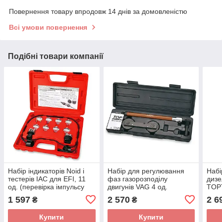
Повернення товару впродовж 14 днів за домовленістю
Всі умови повернення
Подібні товари компанії
Набір індикаторів Noid і
Набір для регулювання
Набі
тестерів IAC для EFI, 11
фаз газорозподілу
дизе
од. (перевірка імпульсу
двигунів VAG 4 од.
TOP
форсунок і сигналу РХХ)
TOPTUL JGAI0403
1 597
2 570
2 6
₴
₴
TOPTUL
Купити
Купити