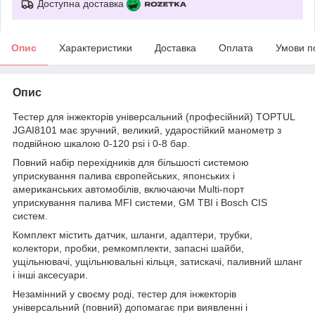
Доступна доставка
Опис
Характеристики
Доставка
Оплата
Умови п
Опис
Тестер для інжекторів універсальний (професійний) TOPTUL
JGAI8101 має зручний, великий, ударостійкий манометр з
подвійною шкалою 0-120 psi і 0-8 бар.
Повний набір перехідників для більшості системою
уприскування палива європейських, японських і
американських автомобілів, включаючи Multi-порт
уприскування палива MFI системи, GM TBI і Bosch CIS
систем.
Комплект містить датчик, шланги, адаптери, трубки,
колектори, пробки, ремкомплекти, запасні шайби,
ущільнювачі, ущільнювальні кільця, затискачі, паливний шланг
і інші аксесуари.
Незамінний у своєму роді, тестер для інжекторів
універсальний (повний) допомагає при виявленні і