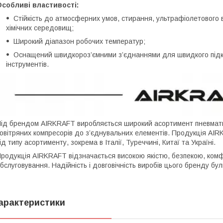
собливі властивості:
Стійкість до атмосферних умов, стирання, ультрафіолетового 
хімічних середовищ;
Широкий діапазон робочих температур;
Оснащений швидкороз’ємними з’єднаннями для швидкого підк
інструментів.
ід брендом AIRKRAFT виробляється широкий асортимент пневмати
овітряних компресорів до з’єднувальних елементів. Продукція AIR
ід типу асортименту, зокрема в Італії, Туреччині, Китаї та Україні.
родукція AIRKRAFT відзначається високою якістю, безпекою, ком
бслуговування. Надійність і довговічність виробів цього бренду б
арактеристики