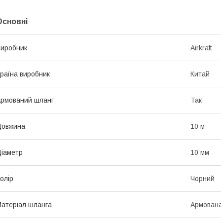
Основні
иробник
Airkraft
раїна виробник
Китай
рмований шланг
Так
Довжина
10 м
іаметр
10 мм
олір
Чорний
атеріал шланга
Армована