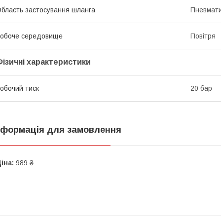
бласть застосування шланга
Пневмати
обоче середовище
Повітря
Фізичні характеристики
обочий тиск
20 бар
нформація для замовлення
іна:
989 ₴