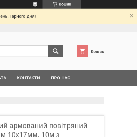
Кошик
ень. Гарного дня!
Кошик
АТА
КОНТАКТИ
ПРО НАС
ий армований повітряний
тм 10x17мм, 10м з