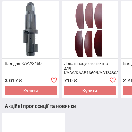
Вал для KAAA2460
Лопаті несучого гвинта
Вал
для
KAAA/KAAB1660/KAAJ2480/KAAJ1
3 617
710
2 2
₴
₴
Купити
Купити
Акційні пропозиції та новинки