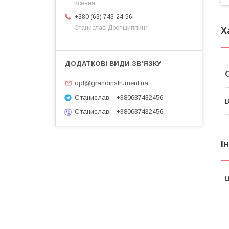
Ксения
+380 (63) 743-24-56
Станислав-Дропшиппинг
Х
opt@grandinstrument.ua
Станислав - +380637432456
В
Станислав - +380637432456
І
Ц