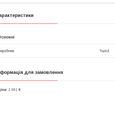
арактеристики
Основні
иробник
Toptul
нформація для замовлення
іна:
2 061 ₴