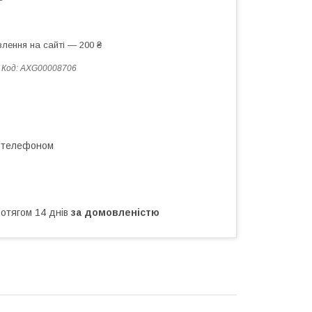
лення на сайті — 200 ₴
Код:
AXG00008706
а телефоном
ротягом 14 днів
за домовленістю