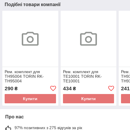
Подібні товари компанії
Рем. комплект для
Рем. комплект для
Рем.
TH95004 TORIN RK-
TE10001 TORIN RK-
TH9
TH95004
TE10001
TH9
290
434
241
₴
₴
Купити
Купити
Про нас
97% позитивних з 275 відгуків за рік