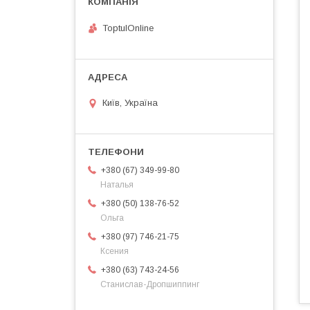
ToptulOnline
Київ, Україна
+380 (67) 349-99-80
Наталья
+380 (50) 138-76-52
Ольга
+380 (97) 746-21-75
Ксения
+380 (63) 743-24-56
Станислав-Дропшиппинг