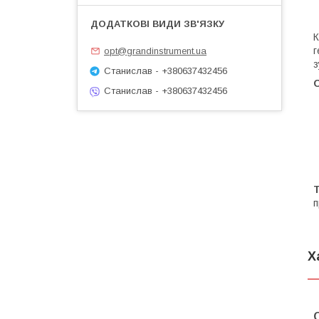
К
г
opt@grandinstrument.ua
з
Станислав - +380637432456
О
Станислав - +380637432456
п
Х