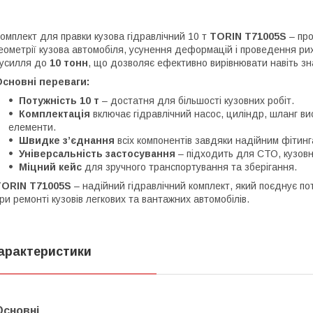
омплект для правки кузова гідравлічний 10 т
TORIN T71005S
– про
еометрії кузова автомобіля, усунення деформацій і проведення рих
усилля до
10 тонн
, що дозволяє ефективно вирівнювати навіть з
сновні переваги:
Потужність 10 т
– достатня для більшості кузовних робіт.
Комплектація
включає гідравлічний насос, циліндр, шланг вис
елементи.
Швидке з’єднання
всіх компонентів завдяки надійним фітинг
Універсальність застосування
– підходить для СТО, кузовн
Міцний кейс
для зручного транспортування та зберігання.
TORIN T71005S
– надійний гідравлічний комплект, який поєднує поту
ри ремонті кузовів легкових та вантажних автомобілів.
арактеристики
Основні