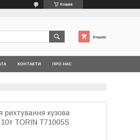
Кошик
Кошик
АТА
КОНТАКТИ
ПРО НАС
я рихтування кузова
й 10т TORIN T71005S