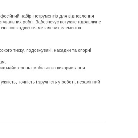
фесійний набір інструментів для відновлення
тувальних робіт. Забезпечує потужне гідравлічне
начні пошкодження металевих елементів.
окого тиску, подовжувачі, насадки та опорні
ам.
их майстерень і мобільного використання.
жність, точність і зручність у роботі, незамінний