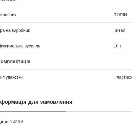
иробник
TORIN
раїна виробник
Китай
аксимальне зусилля
10 т
Комплектація
ип упаковки
Пластико
нформація для замовлення
іна:
9 456 ₴