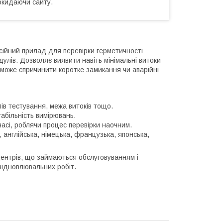
окидаючи сайту.
ійний прилад для перевірки герметичності
улів. Дозволяє виявити навіть мінімальні витоки
може спричинити коротке замикання чи аварійні
апів тестування, межа витоків тощо.
табільність вимірювань.
часі, роблячи процес перевірки наочним.
, англійська, німецька, французька, японська,
центрів, що займаються обслуговуванням і
 відновлювальних робіт.