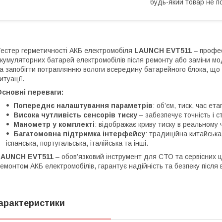
будь-який товар не п
естер герметичності АКБ електромобіля
LAUNCH EVT511
– профес
кумуляторних батарей електромобілів після ремонту або заміни мод
а запобігти потраплянню вологи всередину батарейного блока, що 
итуації.
сновні переваги:
Попереднє налаштування параметрів
: об’єм, тиск, час ет
Висока чутливість сенсорів тиску
– забезпечує точність і с
Манометр у комплекті
: відображає криву тиску в реальному 
Багатомовна підтримка інтерфейсу
: традиційна китайська
іспанська, португальська, італійська та інші.
LAUNCH EVT511
– обов’язковий інструмент для СТО та сервісних 
емонтом АКБ електромобілів, гарантує надійність та безпеку після
арактеристики