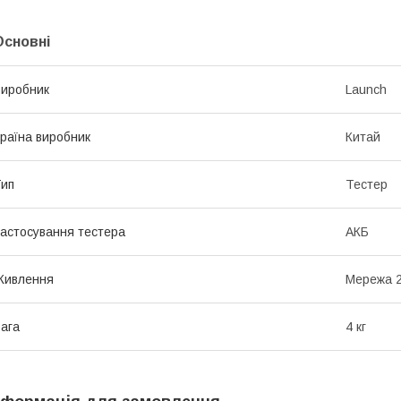
Основні
иробник
Launch
раїна виробник
Китай
ип
Тестер
астосування тестера
АКБ
Живлення
Мережа 
ага
4 кг