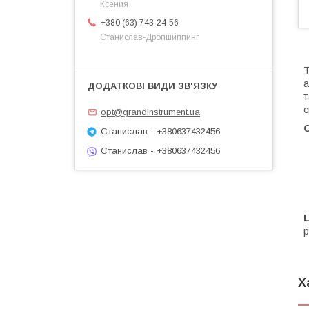
Ксения
+380 (63) 743-24-56
Станислав-Дропшиппинг
Т
а
т
с
opt@grandinstrument.ua
О
Станислав - +380637432456
Станислав - +380637432456
р
Х