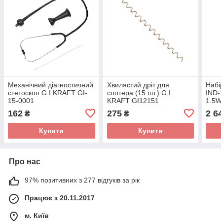
Механічний діагностичний
Хвилястий дріт для
Набі
стетоскоп G.I.KRAFT GI-
спотера (15 шт.) G.I.
IND-
15-0001
KRAFT GI12151
1.5
162
275
2 6
₴
₴
Купити
Купити
Про нас
97% позитивних з 277 відгуків за рік
Працює з 20.11.2017
м. Київ