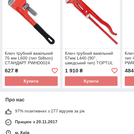
Ключ трубний важільний
Ключ трубний важільний
Ключ
76 мм L600 (тип Stillson)
57мм L440 (90°,
тип 
СТАНДАРТ PWHD0024
шведський тип) TOPTUL
PWR
DDAF1A48
627
1 910
484
₴
₴
Купити
Купити
Про нас
97% позитивних з 277 відгуків за рік
Працює з 20.11.2017
м. Київ