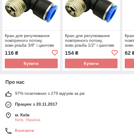
Кран для регулювання
Кран для регулювання
Кран
повітряного потоку,
повітряного потоку,
пові
зовн.різьба 3/8" і цангове
зовн.різьба 1/2" і цангове
зовн
з'єднання для шлангів 10
з'єднання для шлангів 6
з'єд
116
154
62
₴
₴
мм
мм
мм
Купити
Купити
Про нас
97% позитивних з 279 відгуків за рік
Працює з 20.11.2017
м. Київ
Київ, Україна
Контакти