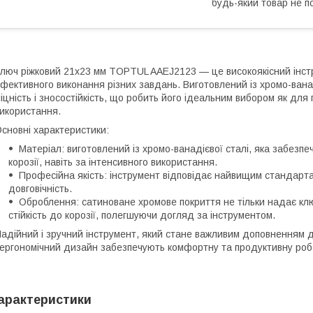
будь-який товар не п
люч ріжковий 21x23 мм TOPTUL AAEJ2123 — це високоякісний інст
фективного виконання різних завдань. Виготовлений із хромо-вана
іцність і зносостійкість, що робить його ідеальним вибором як для
икористання.
сновні характеристики:
Матеріал: виготовлений із хромо-ванадієвої сталі, яка забезпеч
корозії, навіть за інтенсивного використання.
Професійна якість: інструмент відповідає найвищим стандартам
довговічність.
Оброблення: сатиноване хромове покриття не тільки надає клю
стійкість до корозії, полегшуючи догляд за інструментом.
адійний і зручний інструмент, який стане важливим доповненням до
 ергономічний дизайн забезпечують комфортну та продуктивну робо
арактеристики