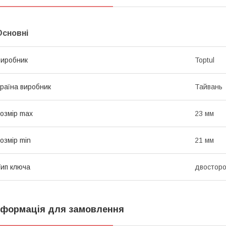
Основні
иробник
Toptul
раїна виробник
Тайвань
озмір max
23 мм
озмір min
21 мм
ип ключа
двосторо
нформація для замовлення