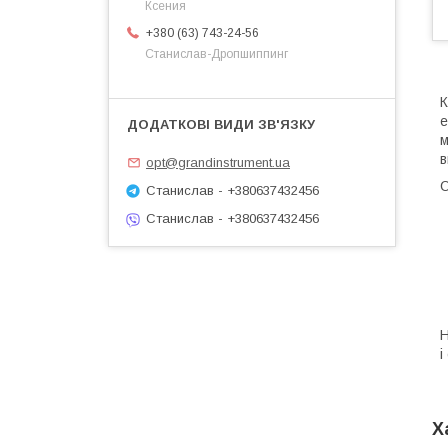
Ксения
+380 (63) 743-24-56
Станислав-Дропшиппинг
К
е
м
в
opt@grandinstrument.ua
О
Станислав - +380637432456
Станислав - +380637432456
Н
і
Х