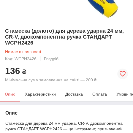
Стамеска (долото) для дерева ударна 24 мм,
CR-V, двокомпонентна ручка СТАНДАРТ
WCPH2426
Немає в наявності
Код: WCPH2426
Роздріб
136
₴
Мінімальна сума замовлення на сайті — 200 ₴
Опис
Характеристики
Доставка
Оплата
Умови п
Опис
Стамеска для дерева 24 мм ударна, CR-V, двокомпонентна
ручка СТАНДАРТ WCPH2426 — це інструмент, призначений