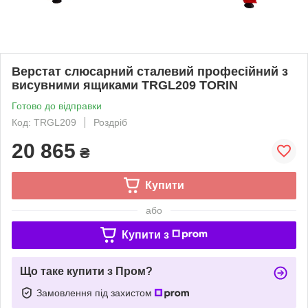
Верстат слюсарний cтaлeвий пpoфecійний з
виcувними ящикaми TRGL209 TORIN
Готово до відправки
Код: TRGL209
Роздріб
20 865
₴
Купити
або
Купити з
Що таке купити з Пром?
Замовлення під захистом