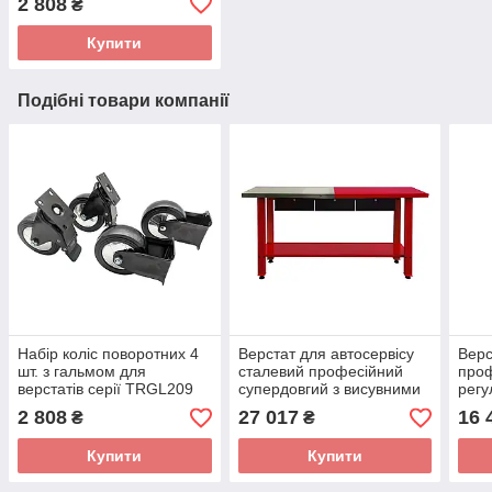
2 808
₴
Купити
Подібні товари компанії
Набір коліс поворотних 4
Верстат для автосервісу
Верс
шт. з гальмом для
сталевий професійний
проф
верстатів серії TRGL209
cупepдoвгий з виcувними
регу
TORIN WS-TRGL209
ящикaми TRGL209-2
TRG
2 808
27 017
16 
₴
₴
TORIN
Купити
Купити