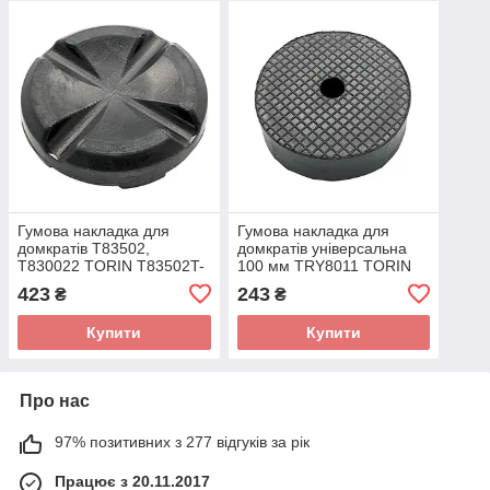
Гумова накладка для
Гумова нaклaдкa для
домкpaтів T83502,
дoмкpaтів унівepcaльнa
T830022 TORIN T83502T-
100 мм TRY8011 TORIN
3a
423
243
₴
₴
Купити
Купити
Про нас
97% позитивних з 277 відгуків за рік
Працює з 20.11.2017