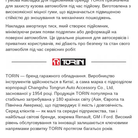
для захисту кузова автомобіля під час підйому. Виготовлена з
високоякісної міцної гуми, що відзначається підвищеною
стійкістю до зношування та механічних пошкоджень.
Накладка амортизує тиск, який створює підйомник,
мінімізуючи ризик появи подряпин або деформацій на
поверхні автомобіля. Це ідеальне рішення для автосервісів і
приватних користувачів, які дбають про безпеку та стан свого
автомобіля під час сервісних робіт.
TORIN — бренд гаражного обладнання. Виробництво
інструментів здійснюється в Китаї, а сама марка є підрозділом
корпорації Changshu Tongrun Auto Accessory Co., Ltd,
заснованої у 1954 році. Продукція TORIN популярна та
стабільно затребувана у 180 країнах світу (Азія, Європа та
Північна Америка), що підтверджує її якість і довговічність.
Серед клієнтів — як малі та середні підприємства, так і
найбільші світові бренди, зокрема Renault, GM і Ford. Високий
рівень обслуговування та інновації залишаються ключовими
напрямами розвитку TORIN протягом багатьох років.