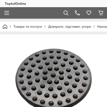
ToptulOnline
Товари та послуги
Домкрати, підставки, упори
Haклa