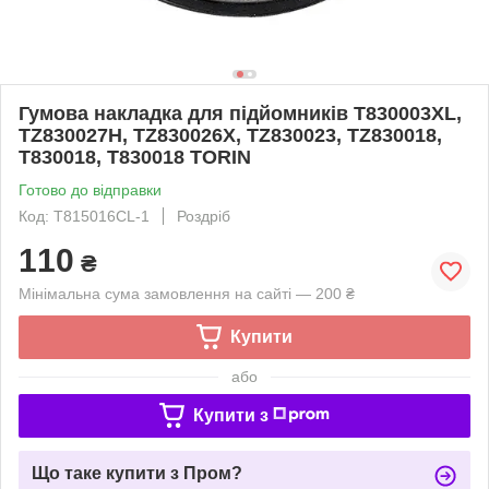
Гумова накладка для підйомників T830003XL,
TZ830027H, TZ830026X, TZ830023, TZ830018,
T830018, T830018 TORIN
Готово до відправки
Код: T815016CL-1
Роздріб
110
₴
Мінімальна сума замовлення на сайті — 200 ₴
Купити
або
Купити з
Що таке купити з Пром?