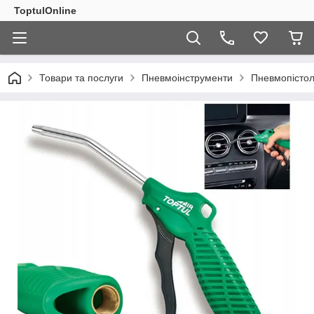
ToptulOnline
Товари та послуги
Пневмоінструменти
Пневмопістол