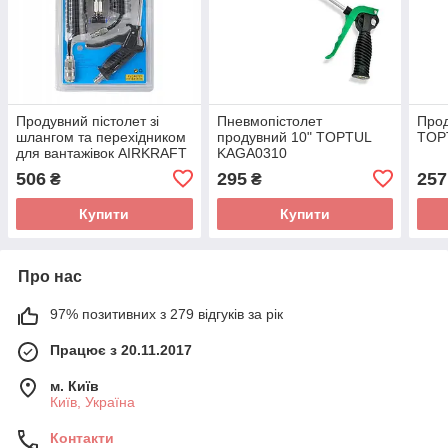
Продувний пістолет зі
Пневмопістолет
Прод
шлангом та перехідником
продувний 10" TOPTUL
TOP
для вантажівок AIRKRAFT
KAGA0310
ASG-02
506
295
257
₴
₴
Купити
Купити
Про нас
97% позитивних з 279 відгуків за рік
Працює з 20.11.2017
м. Київ
Київ, Україна
Контакти