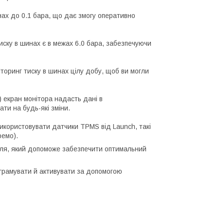
нах до 0.1 бара, що дає змогу оперативно
иску в шинах є в межах 6.0 бара, забезпечуючи
торинг тиску в шинах цілу добу, щоб ви могли
) екран монітора надасть дані в
ти на будь-які зміни.
икористовувати датчики TPMS від Launch, такі
ремо).
іля, який допоможе забезпечити оптимальний
грамувати й активувати за допомогою