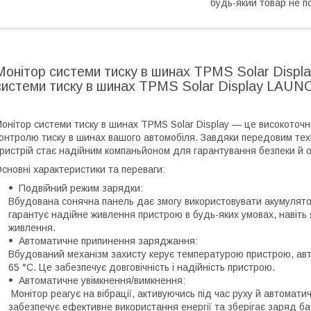
будь-який товар не п
Монітор системи тиску в шинах TPMS Solar Dis
системи тиску в шинах TPMS Solar Display LAU
онітор системи тиску в шинах TPMS Solar Display — це високоточн
онтролю тиску в шинах вашого автомобіля. Завдяки передовим те
ристрій стає надійним компаньйоном для гарантування безпеки й о
сновні характеристики та переваги:
Подвійний режим зарядки:
Вбудована сонячна панель дає змогу використовувати акумулят
гарантує надійне живлення пристрою в будь-яких умовах, навіт
живлення.
Автоматичне припинення заряджання:
Вбудований механізм захисту керує температурою пристрою, ав
65 °C. Це забезпечує довговічність і надійність пристрою.
Автоматичне увімкнення/вимкнення:
Монітор реагує на вібрації, активуючись під час руху й автомат
забезпечує ефективне використання енергії та зберігає заряд ба