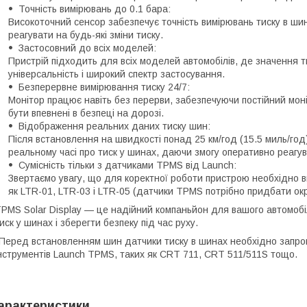
Точність вимірювань до 0.1 бара:
Високоточний сенсор забезпечує точність вимірювань тиску в ши
реагувати на будь-які зміни тиску.
Застосовний до всіх моделей:
Пристрій підходить для всіх моделей автомобілів, де значення т
універсальність і широкий спектр застосування.
Безперервне вимірювання тиску 24/7:
Монітор працює навіть без перерви, забезпечуючи постійний моні
бути впевнені в безпеці на дорозі.
Відображення реальних даних тиску шин:
Після встановлення на швидкості понад 25 км/год (15.5 миль/год
реальному часі про тиск у шинах, даючи змогу оперативно реагува
Сумісність тільки з датчиками TPMS від Launch:
Звертаємо увагу, що для коректної роботи пристрою необхідно в
як LTR-01, LTR-03 і LTR-05 (датчики TPMS потрібно придбати ок
PMS Solar Display — це надійний компаньйон для вашого автомоб
иск у шинах і зберегти безпеку під час руху.
Перед встановленням шин датчики тиску в шинах необхідно запро
нструментів Launch TPMS, таких як CRT 711, CRT 511/511S тощо.
арактеристики