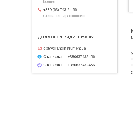
Ксения
+380 (63) 743-24-56
Станислав-Дропшиппинг
opt@grandinstrument.ua
М
Станислав - +380637432456
к
п
Станислав - +380637432456
О