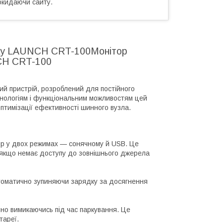
окидаючи сайту.
play LAUNCH CRT-100Монітор
NCH CRT-100
ий пристрій, розроблений для постійного
хнологіям і функціональним можливостям цей
птимізації ефективності шинного вузла.
ор у двох режимах — сонячному й USB. Це
ь якщо немає доступу до зовнішнього джерела
томатично зупиняючи зарядку за досягнення
ично вимикаючись під час паркування. Це
тареї.