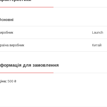
Основні
иробник
Launch
раїна виробник
Китай
нформація для замовлення
іна:
500 ₴