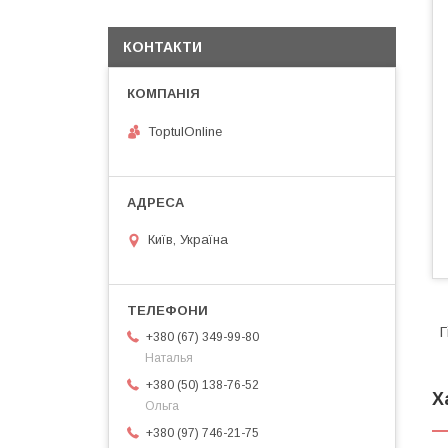
КОНТАКТИ
ToptulOnline
Київ, Україна
Г
+380 (67) 349-99-80
Наталья
+380 (50) 138-76-52
Х
Ольга
+380 (97) 746-21-75