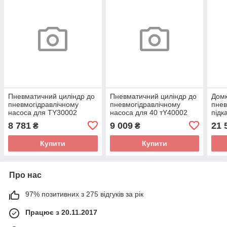
Пневматичний циліндр до
Пневматичний циліндр до
Дом
пневмогідравлічному
пневмогідравлічному
пнев
насоса для TY30002
насоса для 40 тY40002
підк
TORIN AP-TY30002
TORIN AP-TY40002
TOR
8 781
9 009
21 
₴
₴
Купити
Купити
Про нас
97% позитивних з 275 відгуків за рік
Працює з 20.11.2017