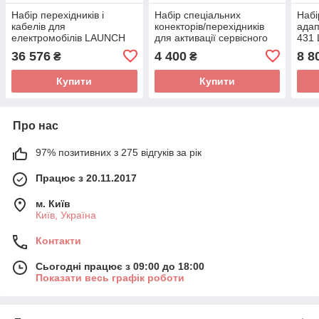
Набір перехідників і
Набір спеціальних
Набі
кабелів для
конекторів/перехідників
адап
електромобілів LAUNCH
для активації сервісного
431 
SPLT-301190852
режиму електромобілів
301
36 576
4 400
8 8
₴
₴
TESLA LAUNCH
Купити
Купити
Про нас
97% позитивних з 275 відгуків за рік
Працює з 20.11.2017
м. Київ
Київ, Україна
Контакти
Сьогодні працює з 09:00 до 18:00
Показати весь графік роботи