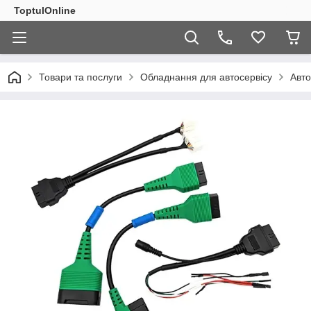
ToptulOnline
Товари та послуги
Обладнання для автосервісу
Авт