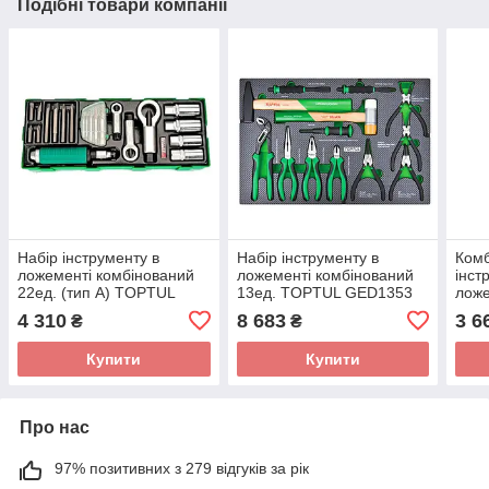
Подібні товари компанії
Набір інструменту в
Набір інструменту в
Комб
ложементі комбінований
ложементі комбінований
інст
22ед. (тип А) TOPTUL
13ед. TOPTUL GED1353
лож
GTA2234
GEA
4 310
8 683
3 6
₴
₴
Купити
Купити
Про нас
97% позитивних з 279 відгуків за рік