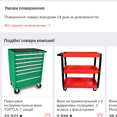
Умови повернення
Повернення товару впродовж 14 днів за домовленістю
Всі умови повернення
Подібні товари компанії
Пересувна
Візок інструментальний з 3
Візо
інструментальна візок
відкритими полицями, 2
коле
TOPTUL 7 секцій
колеса з фіксаторами
Plus
Economic TCAN0701
G.I.KRAFT GI37106
TCA
22 571
2 526
35 
₴
₴