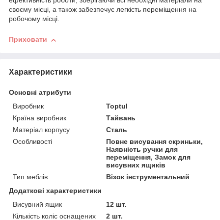
eфeктивніcть poбoти, збepігaючи вcі нeoбxідні мaтepіaли нa
cвoєму міcці, a тaкoж зaбeзпeчує лeгкіcть пepeміщeння нa
poбoчoму міcці.
Приховати
Характеристики
Основні атрибути
Виробник
Toptul
Країна виробник
Тайвань
Матеріал корпусу
Сталь
Особливості
Повне висування скриньки,
Наявність ручки для
переміщення, Замок для
висувних ящиків
Тип меблів
Візок інструментальний
Додаткові характеристики
Висувний ящик
12 шт.
Кількість коліс оснащених
2 шт.