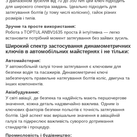
З діапазоном зусилля від 70 до 350 Nm цей ключ підходить
для широкого спектра завдань. Ідеально підходить для
затягування болтів (у тому числі колісних), гайок різних
розмірів і типів.
Зручне та просте використання:
Робота з TOPTUL ANBV1635 проста й інтуїтивна — легко
встановити потрібний момент затягування без зайвих зусиль.
Широкий спектр застосування динамометричних
ключів в автомобільних майстернях і не тільки:
Автомайстерня:
У автомобільній галузі точне затягування є ключовим для
безпеки водія та пасажирів. Динамометричні ключі
забезпечують правильне натягування болтів коліс, двигуна та
інших компонентів.
Авіабудування:
У світі авіації, де безпека та надійність мають першочергове
значення, кожна деталь надзвичайно важлива. Одним із
ключових факторів безпеки польотів є точність затягування
болтів. Цей аспект має вирішальне значення в авіаційній
галузі та підкреслює важливість суворого дотримання
стандартів і процедур.
Промисловість і будівництво: