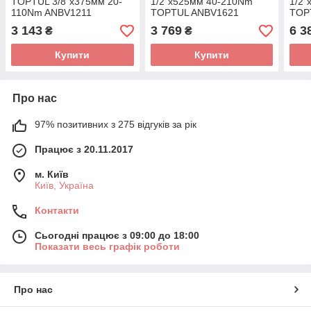
TOPTUL 3/8"x375мм 20-
1/2"x525мм 40-210Nm
1/2"
110Nm ANBV1211
TOPTUL ANBV1621
TOP
3 143
3 769
6 3
₴
₴
Купити
Купити
Про нас
97% позитивних з 275 відгуків за рік
Працює з 20.11.2017
м. Київ
Київ, Україна
Контакти
Сьогодні працює з 09:00 до 18:00
Показати весь графік роботи
Про нас