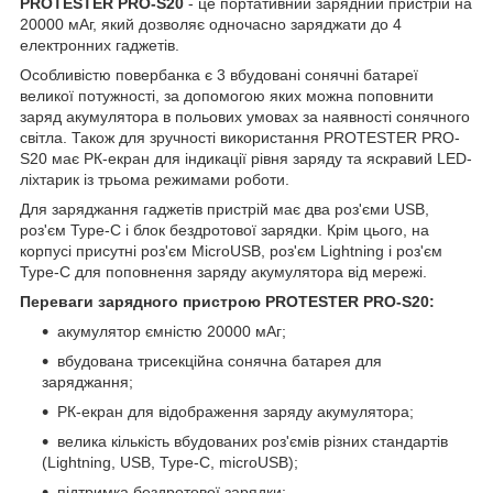
PROTESTER PRO-S20
- це портативний зарядний пристрій на
20000 мАг, який дозволяє одночасно заряджати до 4
електронних гаджетів.
Особливістю повербанка є 3 вбудовані сонячні батареї
великої потужності, за допомогою яких можна поповнити
заряд акумулятора в польових умовах за наявності сонячного
світла. Також для зручності використання PROTESTER PRO-
S20 має РК-екран для індикації рівня заряду та яскравий LED-
ліхтарик із трьома режимами роботи.
Для заряджання гаджетів пристрій має два роз'єми USB,
роз'єм Type-C і блок бездротової зарядки. Крім цього, на
корпусі присутні роз'єм MicroUSB, роз'єм Lightning і роз'єм
Type-C для поповнення заряду акумулятора від мережі.
Переваги зарядного пристрою PROTESTER PRO-S20:
акумулятор ємністю 20000 мАг;
вбудована трисекційна сонячна батарея для
заряджання;
РК-екран для відображення заряду акумулятора;
велика кількість вбудованих роз'ємів різних стандартів
(Lightning, USB, Type-C, microUSB);
підтримка бездротової зарядки;