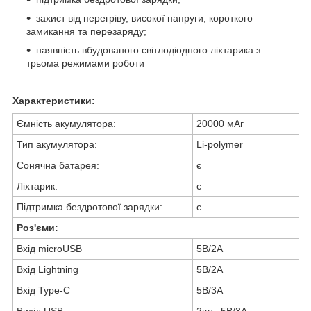
захист від перегріву, високої напруги, короткого
замикання та перезаряду;
наявність вбудованого світлодіодного ліхтарика з
трьома режимами роботи
Характеристики:
Ємність акумулятора:
20000 мAг
Тип акумулятора:
Li-polymer
Сонячна батарея:
є
Ліхтарик:
є
Підтримка бездротової зарядки:
є
Роз'єми:
Вхід microUSB
5В/2А
Вхід Lightning
5В/2А
Вхід Type-C
5В/3А
Вихід USB
2шт., 5В/3А