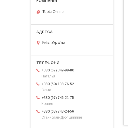
ToptulOnline
Київ, Україна
+380 (67) 349-99-80
Наталья
+380 (50) 138-76-52
Ольга
+380 (97) 746-21-75
Ксения
+380 (63) 743-24-56
Станислав-Дропшиппинг