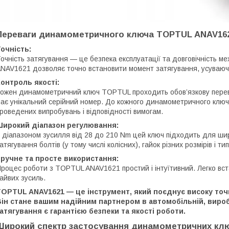
Переваги динамометричного ключа TOPTUL ANAV16
очність:
очність затягування — це безпека експлуатації та довговічність 
NAV1621 дозволяє точно встановити момент затягування, усуваюч
онтроль якості:
ожен динамометричний ключ TOPTUL проходить обов’язкову переві
ає унікальний серійний номер. До кожного динамометричного клю
роведених випробувань і відповідності вимогам.
Широкий діапазон регулювання:
 діапазоном зусилля від 28 до 210 Nm цей ключ підходить для ши
атягування болтів (у тому числі колісних), гайок різних розмірів і тип
ручне та просте використання:
роцес роботи з TOPTUL ANAV1621 простий і інтуїтивний. Легко вс
айвих зусиль.
OPTUL ANAV1621 — це інструмент, який поєднує високу точні
ін стане вашим надійним партнером в автомобільній, вироб
атягування є гарантією безпеки та якості роботи.
Широкий спектр застосування динамометричних ключ