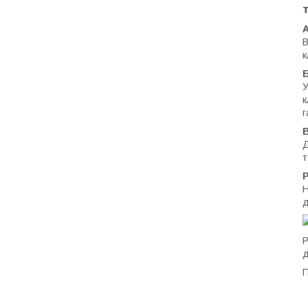
В
к
Б
У
к
г
Д
т
Р
Н
д
Р
д
П