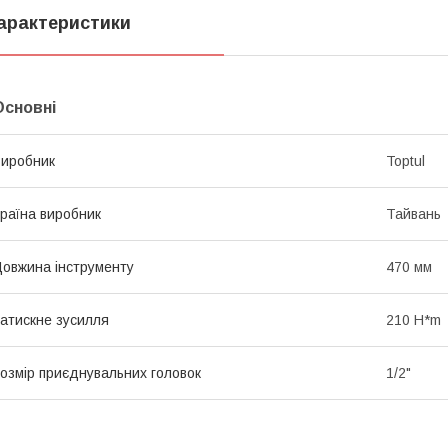
арактеристики
Основні
иробник
Toptul
раїна виробник
Тайвань
овжина інструменту
470 мм
атискне зусилля
210 H*m
озмір приєднувальних головок
1/2"