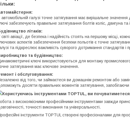
тільки:
Автомайстерня:
 автомобільній галузі точне затягування має вирішальне значення
лючі забезпечують правильне затягування болтів коліс, двигуна та 
удівництво літаків:
 світі авіації, де безпека і надійність стоять на першому місці, к
лючових аспектів забезпечення безпеки польотів є точне затягуванн
алузі та підкреслює важливість суворого дотримання стандартів і 
Виробництво та будівництво:
инамометричні ключі використовуються для монтажу промислового 
очне затягування має ключове значення.
емонт і обслуговування:
езалежно від того, чи займаєтеся ви домашнім ремонтом або зам
опоможуть досягти правильних моментів затягування, запобігаюч
Користуючись інструментами TOPTUL, ви почуватиметеся 
обота з високоякісними професійними інструментами завжди прино
овговічності, точності виконання та універсальності.
рофесійні інструменти TOPTUL створені професіоналами для профе