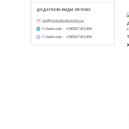
opt@grandinstrument.ua
с
Станислав - +380637432456
Станислав - +380637432456