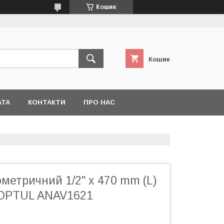
Кошик
Кошик
АТА
КОНТАКТИ
ПРО НАС
етричний 1/2" x 470 mm (L)
TOPTUL ANAV1621