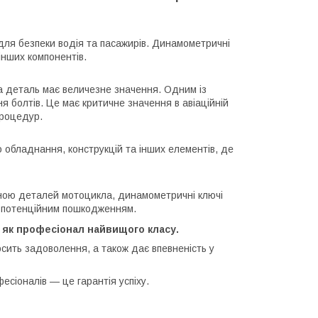
 для безпеки водія та пасажирів. Динамометричні
інших компонентів.
ожна деталь має величезне значення. Одним із
я болтів. Це має критичне значення в авіаційній
процедур.
обладнання, конструкцій та інших елементів, де
іною деталей мотоцикла, динамометричні ключі
и потенційним пошкодженням.
як професіонал найвищого класу.
сить задоволення, а також дає впевненість у
сіоналів — це гарантія успіху.