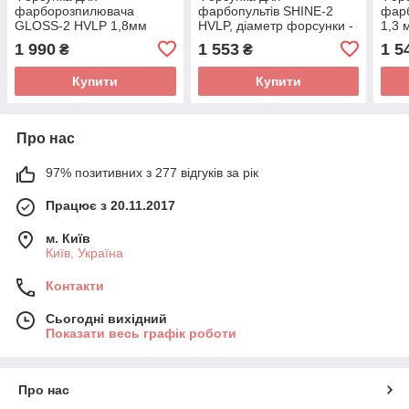
фарборозпилювача
фарбопультів SHINE-2
фарб
GLOSS-2 HVLP 1,8мм
HVLP, діаметр форсунки -
1,3 
ITALCO NS-GLOSS-2-1.8
1,3мм NS-SHINE-2-1.3
1.3
1 990
1 553
1 5
₴
₴
ITALCO
Купити
Купити
Про нас
97% позитивних з 277 відгуків за рік
Працює з 20.11.2017
м. Київ
Київ, Україна
Контакти
Сьогодні вихідний
Показати весь графік роботи
Про нас