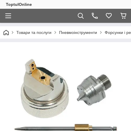
ToptulOnline
Товари та послуги
Пневмоінструменти
Форсунки і р