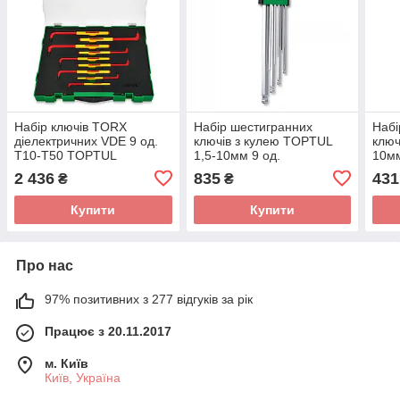
Набір ключів TORX
Набір шестигранних
Набі
діелектричних VDE 9 од.
ключів з кулею TOPTUL
ключ
T10-T50 TOPTUL
1,5-10мм 9 од.
10м
GZC0911
супердлинных GAAL0917
2 436
835
431
₴
₴
Купити
Купити
Про нас
97% позитивних з 277 відгуків за рік
Працює з 20.11.2017
м. Київ
Київ, Україна