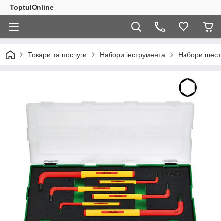
ToptulOnline
Товари та послуги
Набори інструмента
Набори шест