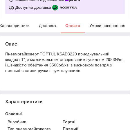
Доступна доставка
Характеристики
Доставка
Оплата
Умови повернення
Опис
Пневмогайковерт TOPTUL KSAD3220 приєднувальний
квадрат 1", з максимальним створюваним зусиллям 2983N/m,
і швидкістю обертання 5500об/хв, з висновком повітря з
нижньої частини ручки і шумоглушників.
Характеристики
Основні
Виробник
Toptul
Тип пневмогайковерта
Прямий