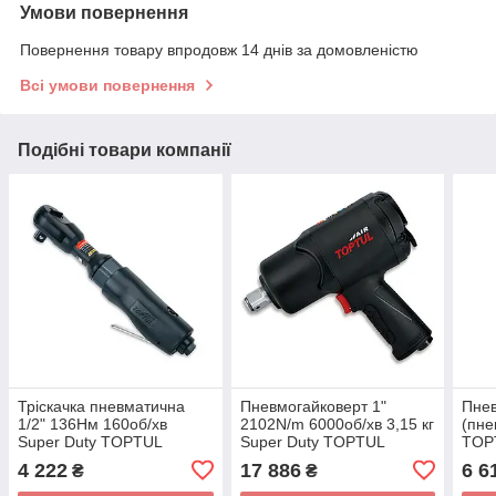
Умови повернення
Повернення товару впродовж 14 днів за домовленістю
Всі умови повернення
Подібні товари компанії
Тріскачка пневматична
Пневмогайковерт 1"
Пнев
1/2" 136Нм 160об/хв
2102N/m 6000об/хв 3,15 кг
(пне
Super Duty TOPTUL
Super Duty TOPTUL
TOP
KAAF1610B
KSAC3213
KAA
4 222
17 886
6 6
₴
₴