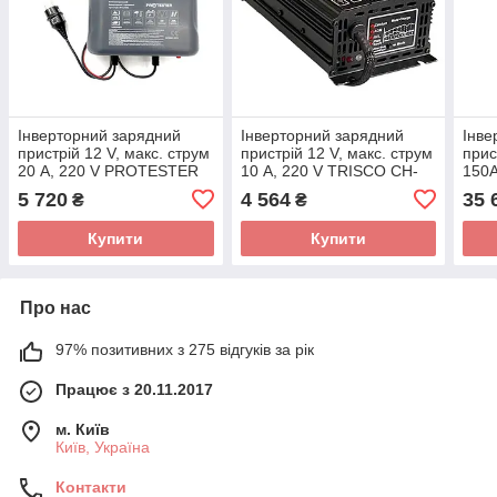
Інверторний зарядний
Інверторний зарядний
Інве
пристрій 12 V, макс. струм
пристрій 12 V, макс. струм
прис
20 A, 220 V PROTESTER
10 A, 220 V TRISCO CH-
150
IPS-2002
010A
IPS
5 720
4 564
35 
₴
₴
Купити
Купити
Про нас
97% позитивних з 275 відгуків за рік
Працює з 20.11.2017
м. Київ
Київ, Україна
Контакти