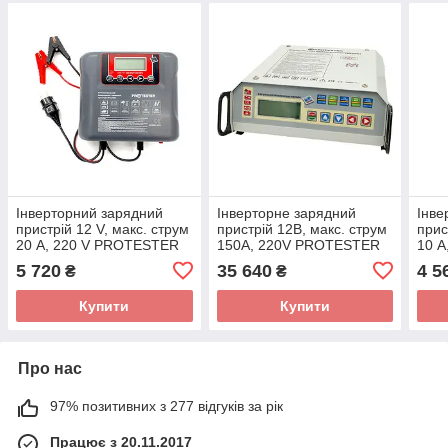
Інверторний зарядний
Інверторне зарядний
Інве
пристрій 12 V, макс. струм
пристрій 12В, макс. струм
прис
20 A, 220 V PROTESTER
150A, 220V PROTESTER
10 A
IPS-2002
IPS-7PRO
010
5 720
35 640
4 5
₴
₴
Купити
Купити
Про нас
97% позитивних з 277 відгуків за рік
Працює з 20.11.2017