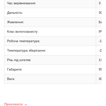
Час вирівнювання:
3 з
Дальність:
30 м
Живлення:
Бата
Клас вологозахисту:
IP54
Робоча температура:
-10°
Температура зберігання:
-20°
Різь під штатив:
1/4"
Габарити:
95 х
Вага:
300 
Приховати