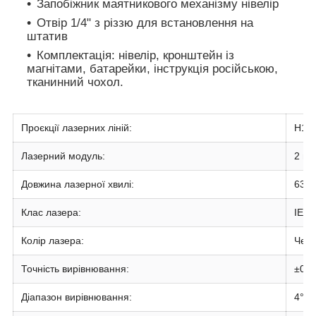
Запобіжник маятникового механізму нівелір
Отвір 1/4" з різзю для встановлення на
штатив
Комплектація: нівелір, кронштейн із
магнітами, батарейки, інструкція російською,
тканинний чохол.
Проєкції лазерних ліній:
H150
Лазерний модуль:
2 шт
Довжина лазерної хвилі:
635 
Клас лазера:
IEC/
Колір лазера:
Чер
Точність вирівнювання:
±0,2
Діапазон вирівнювання:
4°±1