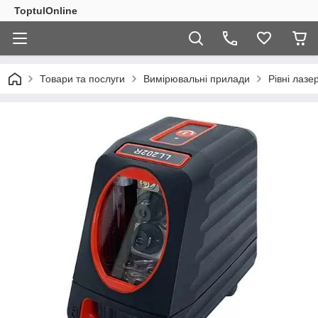
ToptulOnline
Товари та послуги
Вимірювальні прилади
Рівні лазер