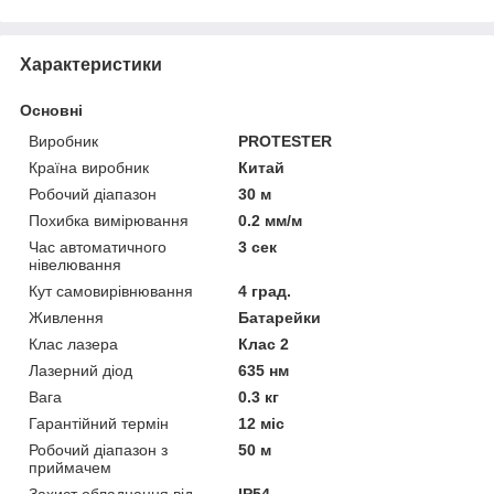
Характеристики
Основні
Виробник
PROTESTER
Країна виробник
Китай
Робочий діапазон
30 м
Похибка вимірювання
0.2 мм/м
Час автоматичного
3 сек
нівелювання
Кут самовирівнювання
4 град.
Живлення
Батарейки
Клас лазера
Клас 2
Лазерний діод
635 нм
Вага
0.3 кг
Гарантійний термін
12 міс
Робочий діапазон з
50 м
приймачем
Захист обладнання від
IP54