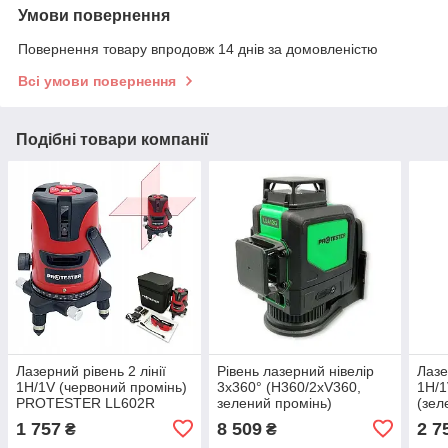
Умови повернення
Повернення товару впродовж 14 днів за домовленістю
Всі умови повернення
Подібні товари компанії
Лазерний рівень 2 лінії
Рівень лазерний нівелір
Лазе
1H/1V (червоний промінь)
3x360° (H360/2xV360,
1H/1
PROTESTER LL602R
зелений промінь)
(зел
PROTESTER LL412G
PRO
1 757
8 509
2 7
₴
₴