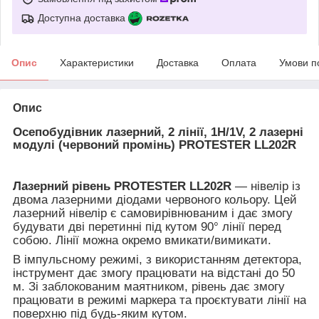
Доступна доставка
Опис
Характеристики
Доставка
Оплата
Умови п
Опис
Осепобудівник лазерний, 2 лінії, 1H/1V, 2 лазерні
модулі (червоний промінь) PROTESTER LL202R
Лазерний рівень PROTESTER LL202R
— нівелір із
двома лазерними діодами червоного кольору. Цей
лазерний нівелір є самовирівнюваним і дає змогу
будувати дві перетинні під кутом 90° лінії перед
собою. Лінії можна окремо вмикати/вимикати.
В імпульсному режимі, з використанням детектора,
інструмент дає змогу працювати на відстані до 50
м. Зі заблокованим маятником, рівень дає змогу
працювати в режимі маркера та проєктувати лінії на
поверхню під будь-яким кутом.